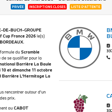
PRIVÉE
INSCRIPTIONS CLOSES
LISTE D'ATTENTE
B
TE-DE-BUCH-GROUPE
B
f Cup France 2026
le(s)
 BORDEAUX
.
33
a formule du
Scramble
 de se qualifier pour la
rnational Barrière La Baule
 10 et dimanche 11 octobre
l Barrière L'Hermitage La
ous rencontrer autour d’un
C
des prix.
ement au
CABOT
33