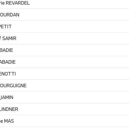
ie
REVARDEL
JOURDAN
PETIT
f
SAMIR
BADIE
ABADIE
ENOTTI
OURGUIGNE
JAMIN
LINDNER
me
MAS