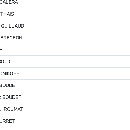
GALERA
THAIS
GUILLAUD
BREGEON
ELUT
BOUIC
DNIKOFF
BOUDET
c
BOUDET
ul
ROUMAT
URRET