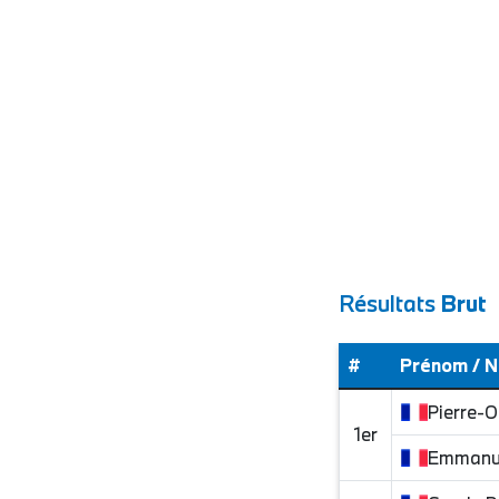
Résultats
Brut
#
Prénom / 
Pierre-Ol
1er
Emmanu