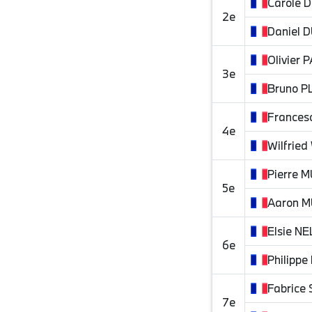
Carole
D
2e
Daniel
D
Olivier
P
3e
Bruno
P
Frances
4e
Wilfried
Pierre
M
5e
Aaron
M
Elsie
NE
6e
Philippe
Fabrice
7e