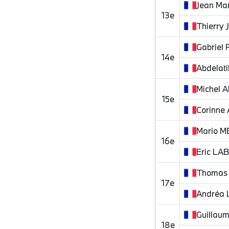
Jean Mar
13e
Thierry
Gabriel
14e
Abdelati
Michel
A
15e
Corinne
Mario
M
16e
Eric
LAB
Thomas
17e
Andréa
Guillau
18e