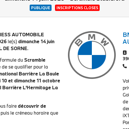
PUBLIQUE
INSCRIPTIONS CLOSES
B
HESS AUTOMOBILE
A
026
le(s)
dimanche 14 juin
L DE SORNE
.
39
a formule du
Scramble
 de se qualifier pour la
rnational Barrière La Baule
 10 et dimanche 11 octobre
Vo
l Barrière L'Hermitage La
pri
Gol
de
ous faire
découvrir de
de
e puis le créneau horaire que
iX
Por