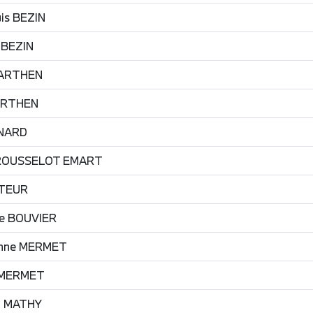
is
BEZIN
BEZIN
ARTHEN
RTHEN
NARD
ROUSSELOT EMART
TEUR
e
BOUVIER
nne
MERMET
MERMET
n
MATHY