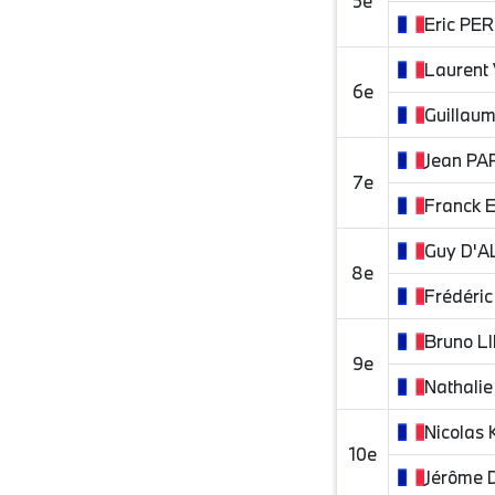
5e
Eric
PER
Laurent
6e
Guillau
Jean
PAR
7e
Franck
Guy
D'A
8e
Frédéric
Bruno
L
9e
Nathalie
Nicolas
10e
Jérôme