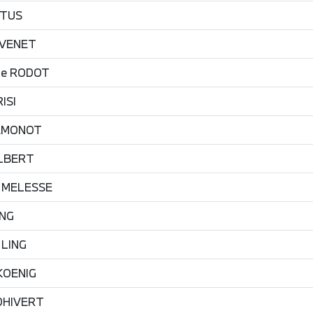
TUS
VENET
me
RODOT
ISI
EMONOT
LBERT
MELESSE
ING
LING
KOENIG
DHIVERT