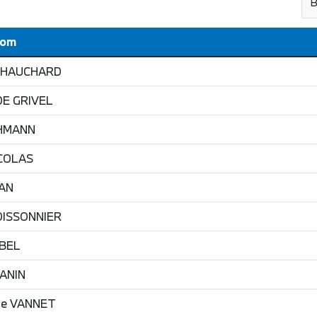
B
Nom
HAUCHARD
DE GRIVEL
HMANN
COLAS
AN
ISSONNIER
BEL
ANIN
ie
VANNET