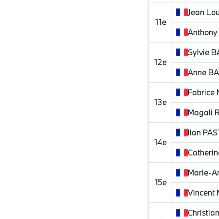
Jean Lou
11e
Anthony
Sylvie
B
12e
Anne
BA
Fabrice
13e
Magali
Ilan
PAS
14e
Catherin
Marie-A
15e
Vincent
Christia