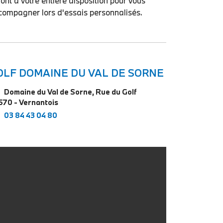
ont à votre entière disposition pour vous
compagner lors d'essais personnalisés.
OLF DOMAINE DU VAL DE SORNE
Domaine du Val de Sorne, Rue du Golf
570 - Vernantois
03 84 43 04 80