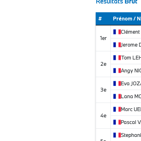
Résultats
Brut
#
Prénom / 
Clément
1er
Jerome
Tom
LE
2e
Angy
NI
Eva
JOZ
3e
Lana
MO
Marc
UE
4e
Pascal
V
Stephan