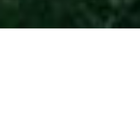
BMW Golf Cup
France 2026- Seilh
dimanche 19 avril 2026 - Scramble Stableford
PUBLIQUE
INSCRIPTIONS CLOSES
LISTE D'ATTENTE